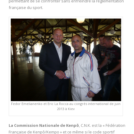
permettant de se confronter sans enfreindre la réglementation
française du sport.
Fedor Emelianenko et Eric La Rocca au congrés international de juin
2013 à Kiev
La Commission Nationale de Kenpô
, C.N.K. est la « Fédération
Française de Kenpô/Kempo » et ce même si le code sportif