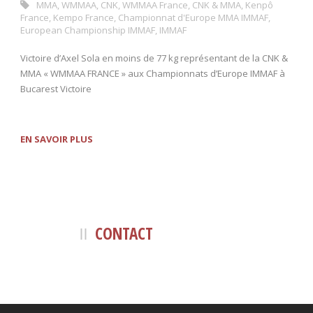
MMA
,
WMMAA
,
CNK
,
WMMAA France
,
CNK & MMA
,
Kenpô
France
,
Kempo France
,
Championnat d'Europe MMA IMMAF
,
European Championship IMMAF
,
IMMAF
Victoire d’Axel Sola en moins de 77 kg représentant de la CNK &
MMA « WMMAA FRANCE » aux Championnats d’Europe IMMAF à
Bucarest Victoire
EN SAVOIR PLUS
CONTACT