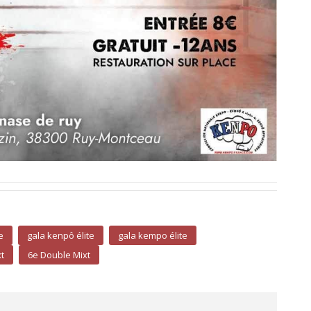
e
gala kenpô élite
gala kempo élite
t
6e Double Mixt