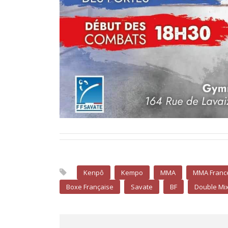
Kenpô
Kempo
MMA
MMA Franc
Boxe Française
Savate
BF
Double Mix