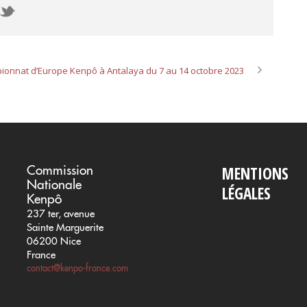
onnat d’Europe Kenpô à Antalaya du 7 au 14 octobre 2023
Commission
MENTIONS
Nationale
LÉGALES
Kenpô
237 ter, avenue
Sainte Marguerite
06200 Nice
France
contact@kenpo-france.com