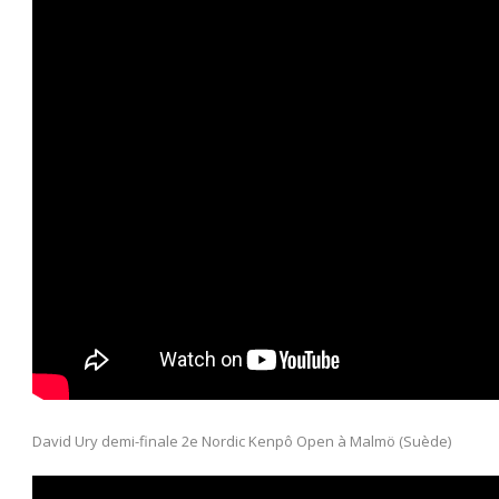
David Ury demi-finale 2e Nordic Kenpô Open à Malmö (Suède)