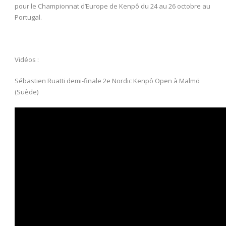
pour le Championnat d’Europe de Kenpô du 24 au 26 octobre au
Portugal.
Vidéos :
Sébastien Ruatti demi-finale 2e Nordic Kenpô Open à Malmö
(Suède)