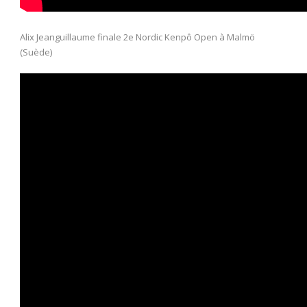
Alix Jeanguillaume finale 2e Nordic Kenpô Open à Malmö
(Suède)