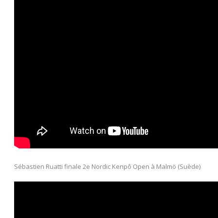
Sébastien Ruatti finale 2e Nordic Kenpô Open à Malmö (Suède)