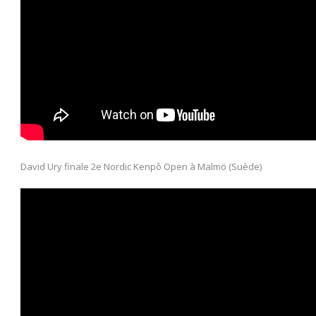
David Ury finale 2e Nordic Kenpô Open à Malmö (Suède)