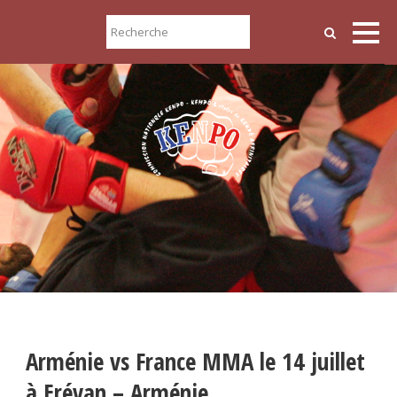
Arménie vs France MMA le 14 juillet
à Erévan – Arménie