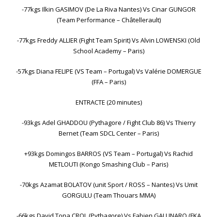
-77kgs Ilkin GASIMOV (De La Riva Nantes) Vs Cinar GUNGOR
(Team Performance – Châtellerault)
-77kgs Freddy ALLIER (Fight Team Spirit) Vs Alvin LOWENSKI (Old
School Academy – Paris)
-57kgs Diana FELIPE (VS Team – Portugal) Vs Valérie DOMERGUE
(FFA – Paris)
ENTRACTE (20 minutes)
-93kgs Adel GHADDOU (Pythagore / Fight Club 86) Vs Thierry
Bernet (Team SDCL Center – Paris)
+93kgs Domingos BARROS (VS Team – Portugal) Vs Rachid
METLOUTI (Kongo Smashing Club – Paris)
-70kgs Azamat BOLATOV (unit Sport / ROSS – Nantes) Vs Umit
GORGULU (Team Thouars MMA)
-66kgs David Tona CROL (Pythagore) Vs Fabien GALLINARO (FKA