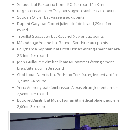
Smaoui bat Pastorino Lionel KO 1er round 1,58mn
Regis-Constant Geoffrey bat Vagnon Mathieu aux points
Soudan Olivier bat Vassela aux points
Dupont Gary bat Cornet Julien clef de bras 1,29mn 1er
round
Trouillet Sebastien bat Ravanel Xavier aux points
Mékodongo Yolene bat Bouhet Sandrine aux points
Bougharda Sophien bat Prost Florian étranglement arrière
2,31mn 1er round
Jean-Guillaume Alix bat Ilham Muhammet étranglement
bras/tête 2,00mn 3e round
Chahbouni Yannis bat Pedreno Tom étranglement arrière
2,22mn 3e round
Ynna Anthony bat Combrisson Alexis étranglement arrière
2,58mn 1er round
Bouchet Dimitri bat Mozic Igor arrêt médical plaie paupière
2,00mn 3e round