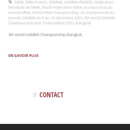
MMA
,
MMA France
,
GAMMA
,
GAMMA FRANCE
,
Fédération
Mondiale de MMA
,
World Federation MMA
,
championnat du
monde MMA
,
World MMA Championship
,
3e championnat du
monde GAMMA du 6 au 10 décembre 2023
,
3th world GAMMA
Championship 6 to 10 december 2023
,
Bangkok
3th world GAMMA Championship Bangkok
EN SAVOIR PLUS
CONTACT