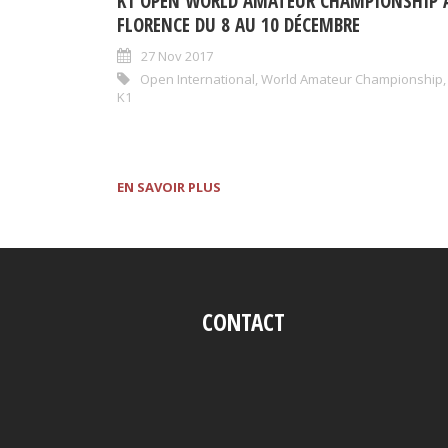
K1 OPEN WORLD AMATEUR CHAMPIONSHIP 
FLORENCE DU 8 AU 10 DÉCEMBRE
27 Nov 2017
Open International
,
World Amateur Championship
,
K1
EN SAVOIR PLUS
CONTACT