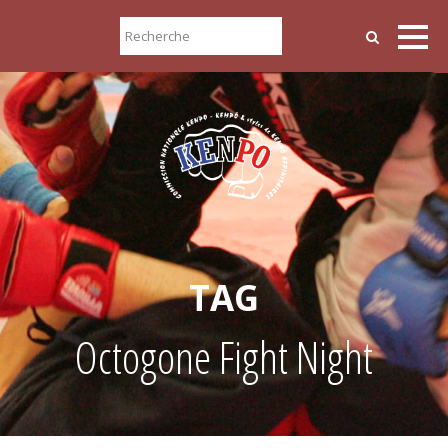
TAG
Octogone Fight Night