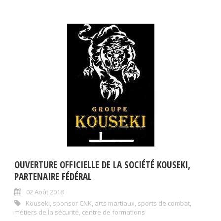
OUVERTURE OFFICIELLE DE LA SOCIÉTÉ KOUSEKI,
PARTENAIRE FÉDÉRAL
02 Août 2018
Kouseki
,
sponsor CNK
,
arts martiaux
,
sports de combat
,
métiers de la sécurité
,
centre de formations