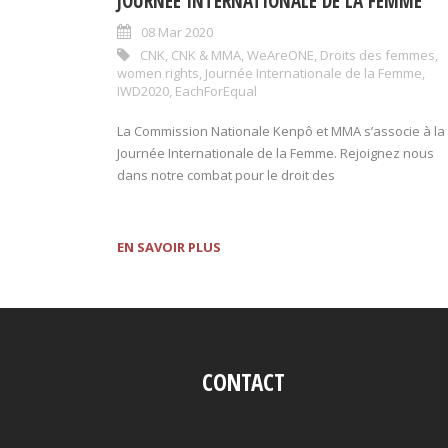
JOURNÉE INTERNATIONALE DE LA FEMME
08 Mar 2020
CNK
,
CNK & MMA
,
WeAreONE
,
Droits des femmes
,
women rights
,
Journée Internationale de la Femme
,
IWD2020
,
EachForEqual
La Commission Nationale Kenpô et MMA s’associe à la
Journée Internationale de la Femme. Rejoignez nous
dans notre combat pour le droit des
EN SAVOIR PLUS
CONTACT