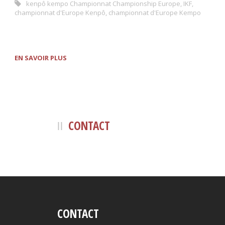
kenpô kempo Championnat Championship Europe
,
IKF
,
championnat d'Europe Kenpô
,
championnat d'Europe Kempo
EN SAVOIR PLUS
CONTACT
CONTACT