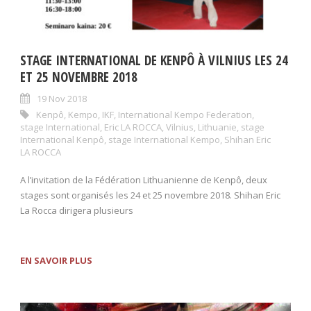
STAGE INTERNATIONAL DE KENPÔ À VILNIUS LES 24
ET 25 NOVEMBRE 2018
19 Nov 2018
Kenpô
,
Kempo
,
IKF
,
International Kempo Federation
,
stage International
,
Eric LA ROCCA
,
Vilnius
,
Lithuanie
,
stage
International Kenpô
,
stage International Kempo
,
Shihan Eric
LA ROCCA
A l’invitation de la Fédération Lithuanienne de Kenpô, deux
stages sont organisés les 24 et 25 novembre 2018. Shihan Eric
La Rocca dirigera plusieurs
EN SAVOIR PLUS