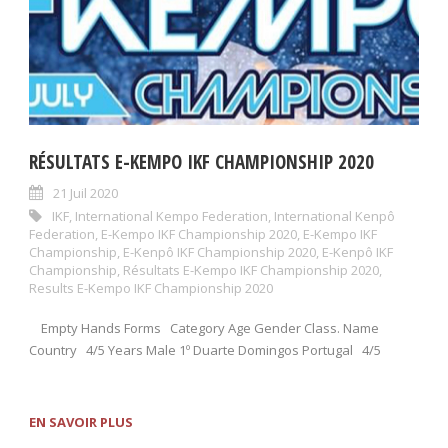
RÉSULTATS E-KEMPO IKF CHAMPIONSHIP 2020
21 Juil 2020
IKF
,
International Kempo Federation
,
International Kenpô
Federation
,
E-Kempo IKF Championship 2020
,
E-Kempo IKF
Championship
,
E-Kenpô IKF Championship 2020
,
E-Kenpô IKF
Championship
,
Résultats E-Kempo IKF Championship 2020
,
Results E-Kempo IKF Championship 2020
Empty Hands Forms Category Age Gender Class. Name
Country 4/5 Years Male 1º Duarte Domingos Portugal 4/5
EN SAVOIR PLUS