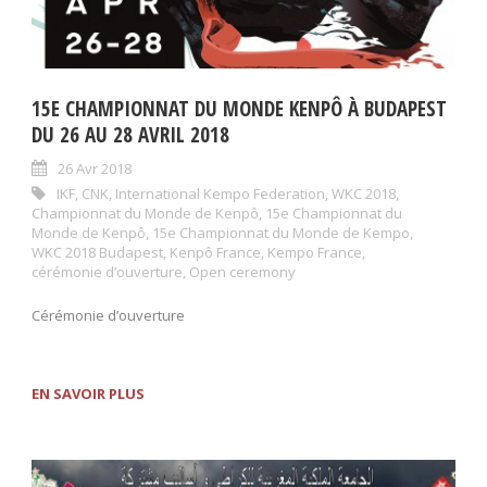
15E CHAMPIONNAT DU MONDE KENPÔ À BUDAPEST
DU 26 AU 28 AVRIL 2018
26 Avr 2018
IKF
,
CNK
,
International Kempo Federation
,
WKC 2018
,
Championnat du Monde de Kenpô
,
15e Championnat du
Monde de Kenpô
,
15e Championnat du Monde de Kempo
,
WKC 2018 Budapest
,
Kenpô France
,
Kempo France
,
cérémonie d’ouverture
,
Open ceremony
Cérémonie d’ouverture
EN SAVOIR PLUS