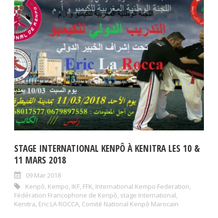
STAGE INTERNATIONAL KENPÔ À KENITRA LES 10 &
11 MARS 2018
09 Mar 2018
Kenpô
,
Kempo
,
IKF
,
FFK
,
International Kempo Federation
,
Fédération Francophone de Kenpô
,
stage International
,
Kenitra
,
Eric LA ROCCA
,
Comité National Kenpô Marocain