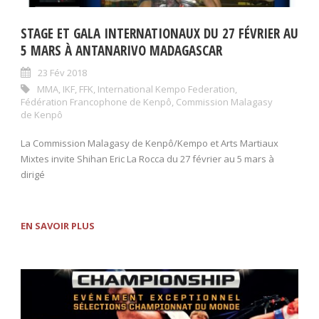
STAGE ET GALA INTERNATIONAUX DU 27 FÉVRIER AU
5 MARS À ANTANARIVO MADAGASCAR
23 Fév 2018
MMA
,
IKF
,
FFK
,
International Kempo Federation
,
Fédération Francophone de Kenpô
,
Commission Malagasy
de Kenpô
La Commission Malagasy de Kenpô/Kempo et Arts Martiaux
Mixtes invite Shihan Eric La Rocca du 27 février au 5 mars à
dirigé
EN SAVOIR PLUS