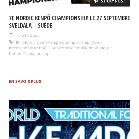
STICKY POST
7E NORDIC KENPÔ CHAMPIONSHIP LE 27 SEPTEMBRE
SVELDALA – SUÈDE
15 Sep 2025
IKF
,
Nordic Open Kempo Championship
,
Open
International Kenpô
,
Open International Kempo
,
Nordic
Kenpô Championship
EN SAVOIR PLUS