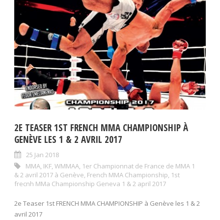
2E TEASER 1ST FRENCH MMA CHAMPIONSHIP À
GENÈVE LES 1 & 2 AVRIL 2017
25 Jan 2018
MMA
,
IKF
,
WMMAA
,
1er Championnat de France de MMA 1
& 2 avril 2017 à Genève
,
French MMA Championship
,
1st
frecnh MMa Championship Geneva 1 & 2 april 2017
2e Teaser 1st FRENCH MMA CHAMPIONSHIP à Genève les 1 & 2
avril 2017