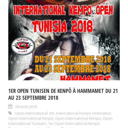
1ER OPEN TUNISEN DE KENPÔ À HAMMAMET DU 21
AU 23 SEPTEMBRE 2018
09 Août 2018
Open International
,
IKF
,
International Kempo Federation
,
Open International Kenpô
,
Open International Kempo
,
Open
International Tunisien
,
1er Open International Kenpô