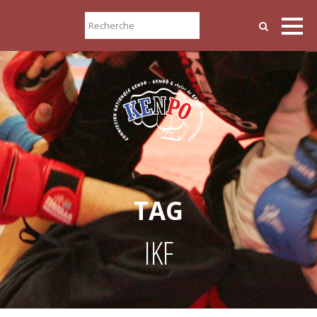
TAG
IKF