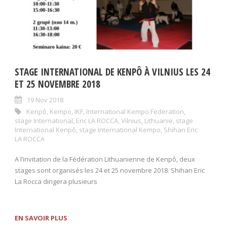
STAGE INTERNATIONAL DE KENPÔ À VILNIUS LES 24
ET 25 NOVEMBRE 2018
19 Nov 2018
Kenpô
,
Kempo
,
IKF
,
International Kempo Federation
,
stage International
,
Eric LA ROCCA
,
Vilnius
,
Lithuanie
,
stage
International Kenpô
,
stage International Kempo
,
Shihan Eric
LA ROCCA
A l’invitation de la Fédération Lithuanienne de Kenpô, deux
stages sont organisés les 24 et 25 novembre 2018. Shihan Eric
La Rocca dirigera plusieurs
EN SAVOIR PLUS