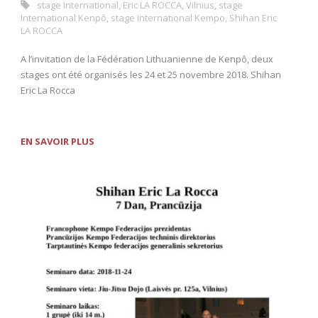
stage International
,
Eric LA ROCCA
,
Vilnius
,
stage
International Kenpô
,
stage International Kempo
,
Shihan Eric
LA ROCCA
A l’invitation de la Fédération Lithuanienne de Kenpô, deux
stages ont été organisés les 24 et 25 novembre 2018. Shihan
Eric La Rocca
EN SAVOIR PLUS