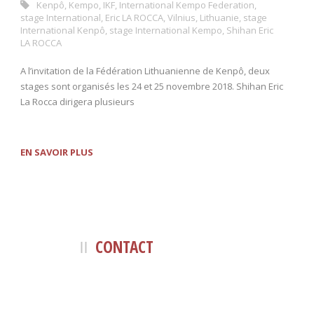
Kenpô
,
Kempo
,
IKF
,
International Kempo Federation
,
stage International
,
Eric LA ROCCA
,
Vilnius
,
Lithuanie
,
stage
International Kenpô
,
stage International Kempo
,
Shihan Eric
LA ROCCA
A l’invitation de la Fédération Lithuanienne de Kenpô, deux
stages sont organisés les 24 et 25 novembre 2018. Shihan Eric
La Rocca dirigera plusieurs
EN SAVOIR PLUS
CONTACT