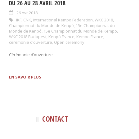
DU 26 AU 28 AVRIL 2018
26 Avr 2018
IKF
,
CNK
,
International Kempo Federation
,
WKC 2018
,
Championnat du Monde de Kenpô
,
15e Championnat du
Monde de Kenpô
,
15e Championnat du Monde de Kempo
,
WKC 2018 Budapest
,
Kenpô France
,
Kempo France
,
cérémonie d’ouverture
,
Open ceremony
Cérémonie d’ouverture
EN SAVOIR PLUS
CONTACT