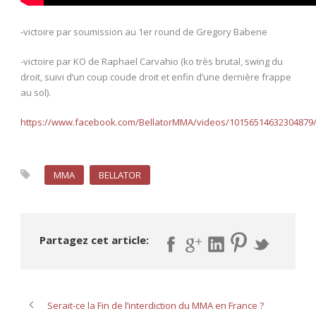
-victoire par soumission au 1er round de Gregory Babene
-victoire par KO de Raphael Carvahio (ko très brutal, swing du
droit, suivi d’un coup coude droit et enfin d’une dernière frappe
au sol).
https://www.facebook.com/BellatorMMA/videos/10156514632304879
MMA
BELLATOR
Partagez cet article:
Serait-ce la Fin de l’interdiction du MMA en France ?