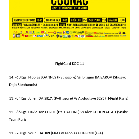
FightCard KOC 11
14. -68Kgs: Nicolas JOANNES (Pythagore) Vs Ibragim BAISAROV (Shugyo
Dojo Stephanois)
13. -84Kgs: Julien DA SILVA (Pythagore) Vs Abdoulaye SEYE (H-Fight Paris)
12. -66Kgs: David Tona CROL (PYTHAGORE) Vs Alex KHHERFALLAH (Snake
Team Paris)
11. -70Kgs: Souhil TAHIRI (FKA) Vs Nicolas FILIPPONI (FFA)